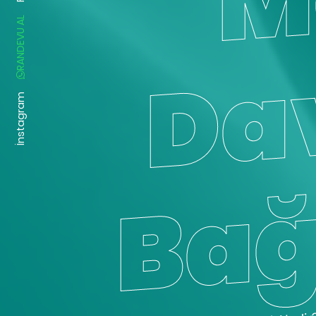
RANDEVU AL
İnstagram
Bağımlılık Nedir