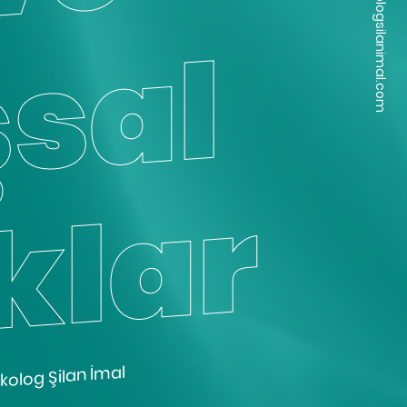
merhaba @ psikologsilanimal.com
l
r
ikolog Şilan İmal