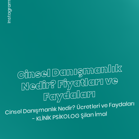
Instagram
Cinsel Danış
manlık
Nedir? Fiyatları ve
Faydaları
Cinsel Danışmanlık Nedir? Ücretleri ve Faydaları
- KLİNİK PSİKOLOG Şilan İmal