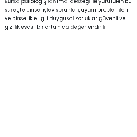
Bursa psikolog Şilan İmal desteği ile yürütülen bu
süreçte cinsel işlev sorunları, uyum problemleri
ve cinsellikle ilgili duygusal zorluklar güvenli ve
gizlilik esaslı bir ortamda değerlendirilir.
Amaç, bireylerin cinsel yaşamlarını daha sağlıklı,
dengeli ve tatmin edici bir şekilde
sürdürebilmelerine destek olmaktır. Toplumda
konuşulması zor olan konuların uzman eşliğinde
ele alınması, sürecin en önemli avantajlarından
biridir.
Cinsel Danışmanlık Hangi
Durumlarda Alınır?
Cinsel İşlev Bozuklukları: Vajinismus, erken