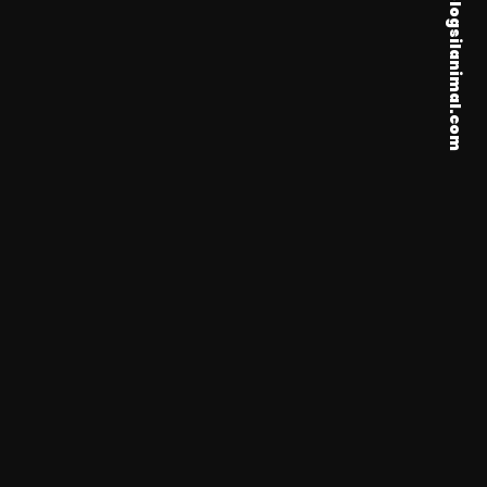
merhaba @ psikologsilanimal.com