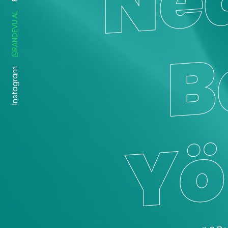
RANDEVU AL
İnstagram
Stres Nedir? Bel