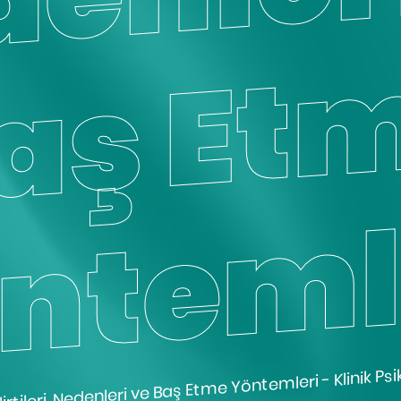
irtileri, Nedenleri ve Baş Etme Yöntemleri - Klinik Ps