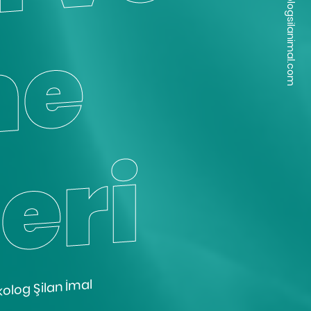
merhaba @ psikologsilanimal.com
e
i
ikolog Şilan İmal