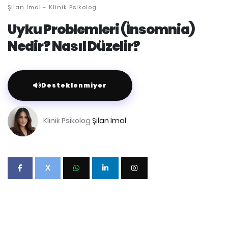
Şilan İmal
- Klinik Psikolog
Uyku Problemleri (İnsomnia)
Nedir? Nasıl Düzelir?
Desteklenmiyor
Klinik Psikolog
Şilan İmal
X
Uyku problemi yaşayan bireyler çoğu zaman "ne
kadar çok uyumaya çalışırsam o kadar uyanık