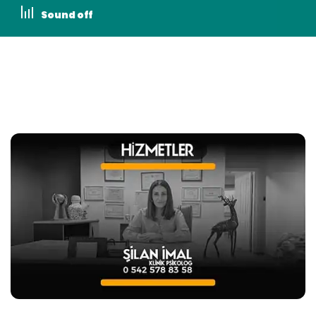
Sound off
Ana Sayfa
›
Makaleler
›
Uyku Problemleri (İnsomnia) Nedir?