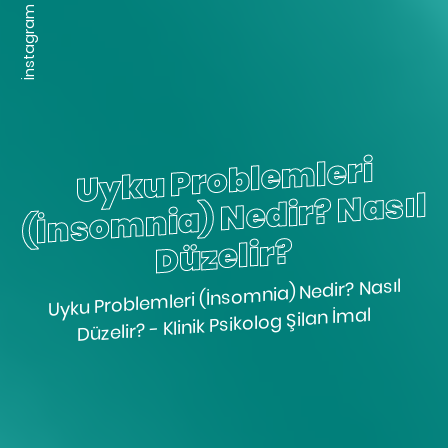
İnstagram
Uyku Proble
mleri
(İnso
mnia) Nedir? Nasıl
Düzelir?
Uyku Problemleri (İnsomnia) Nedir? Nasıl
Düzelir? - Klinik Psikolog Şilan İmal